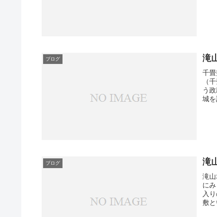
滝
ブログ
千畳
（千
う政
城を
滝
ブログ
滝山
にみ
入り
敷と