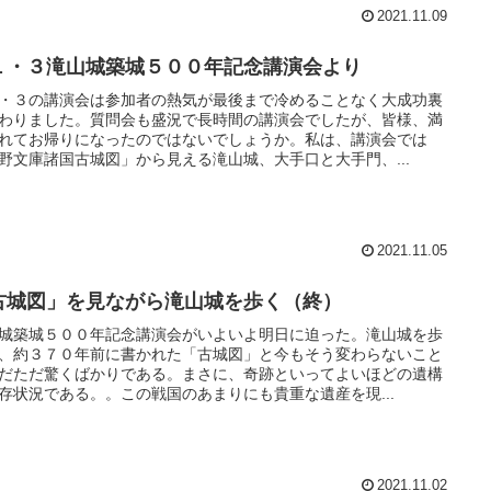
2021.11.09
１・３滝山城築城５００年記念講演会より
・３の講演会は参加者の熱気が最後まで冷めることなく大成功裏
わりました。質問会も盛況で長時間の講演会でしたが、皆様、満
れてお帰りになったのではないでしょうか。私は、講演会では
野文庫諸国古城図」から見える滝山城、大手口と大手門、...
2021.11.05
古城図」を見ながら滝山城を歩く（終）
城築城５００年記念講演会がいよいよ明日に迫った。滝山城を歩
、約３７０年前に書かれた「古城図」と今もそう変わらないこと
だただ驚くばかりである。まさに、奇跡といってよいほどの遺構
存状況である。。この戦国のあまりにも貴重な遺産を現...
2021.11.02