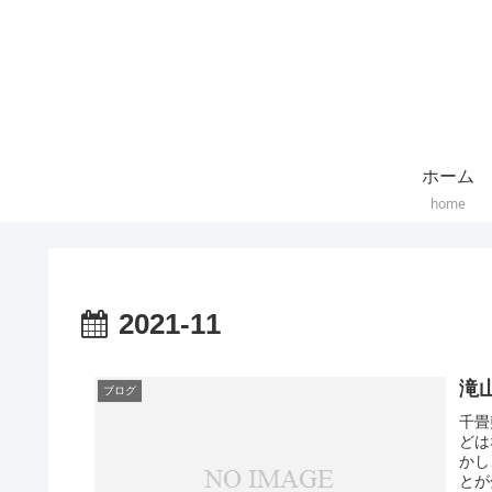
ホーム
home
2021-11
滝
ブログ
千畳
どは
かし
とが