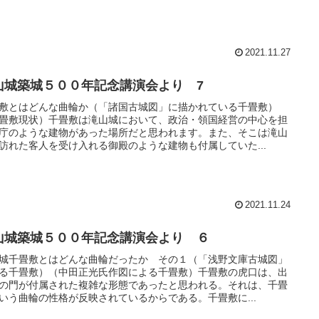
2021.11.27
山城築城５００年記念講演会より 7
敷とはどんな曲輪か（「諸国古城図」に描かれている千畳敷）
畳敷現状）千畳敷は滝山城において、政治・領国経営の中心を担
庁のような建物があった場所だと思われます。また、そこは滝山
訪れた客人を受け入れる御殿のような建物も付属していた...
2021.11.24
山城築城５００年記念講演会より ６
城千畳敷とはどんな曲輪だったか その１（「浅野文庫古城図」
る千畳敷）（中田正光氏作図による千畳敷）千畳敷の虎口は、出
の門が付属された複雑な形態であったと思われる。それは、千畳
いう曲輪の性格が反映されているからである。千畳敷に...