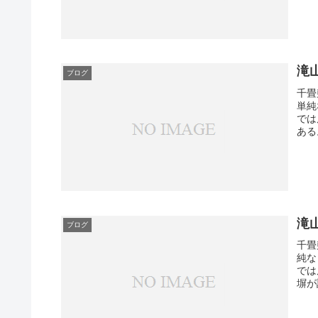
滝
ブログ
千畳
単純
では
ある
滝
ブログ
千畳
純な
では
塀が