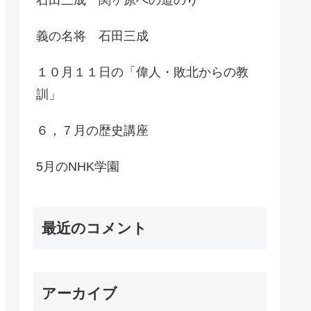
義の名将 石田三成
１０月１１日の「偉人・敗北からの教
訓」
６，７月の歴史講座
5月のNHK学園
最近のコメント
アーカイブ