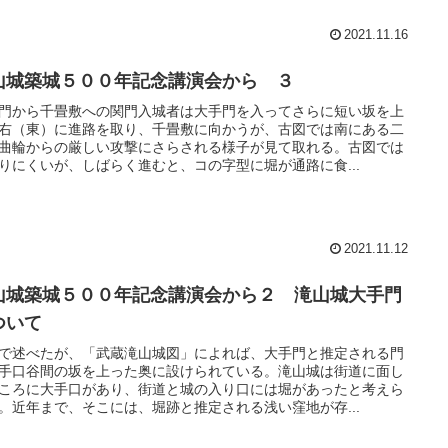
2021.11.16
山城築城５００年記念講演会から ３
門から千畳敷への関門入城者は大手門を入ってさらに短い坂を上
右（東）に進路を取り、千畳敷に向かうが、古図では南にある二
曲輪からの厳しい攻撃にさらされる様子が見て取れる。古図では
りにくいが、しばらく進むと、コの字型に堀が通路に食...
2021.11.12
山城築城５００年記念講演会から２ 滝山城大手門
ついて
で述べたが、「武蔵滝山城図」によれば、大手門と推定される門
手口谷間の坂を上った奥に設けられている。滝山城は街道に面し
ころに大手口があり、街道と城の入り口には堀があったと考えら
。近年まで、そこには、堀跡と推定される浅い窪地が存...