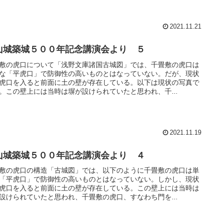
2021.11.21
山城築城５００年記念講演会より ５
敷の虎口について「浅野文庫諸国古城図」では、千畳敷の虎口は
な「平虎口」で防御性の高いものとはなっていない。だが、現状
虎口を入ると前面に土の壁が存在している。以下は現状の写真で
。この壁上には当時は塀が設けられていたと思われ、千...
2021.11.19
山城築城５００年記念講演会より ４
敷の虎口の構造「古城図」では、以下のように千畳敷の虎口は単
「平虎口」で防御性の高いものとはなっていない。しかし、現状
虎口を入ると前面に土の壁が存在している。この壁上には当時は
設けられていたと思われ、千畳敷の虎口、すなわち門を...