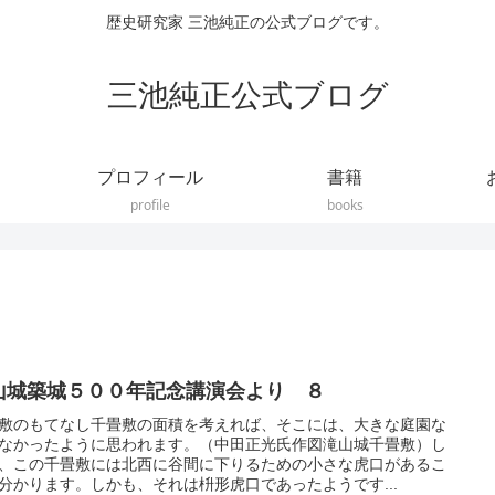
歴史研究家 三池純正の公式ブログです。
三池純正公式ブログ
プロフィール
書籍
profile
books
山城築城５００年記念講演会より ８
敷のもてなし千畳敷の面積を考えれば、そこには、大きな庭園な
なかったように思われます。（中田正光氏作図滝山城千畳敷）し
、この千畳敷には北西に谷間に下りるための小さな虎口があるこ
分かります。しかも、それは枡形虎口であったようです...