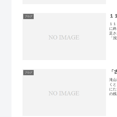
１
ブログ
１１
に終
足さ
「浅
「
ブログ
滝山
くと
にた
の残