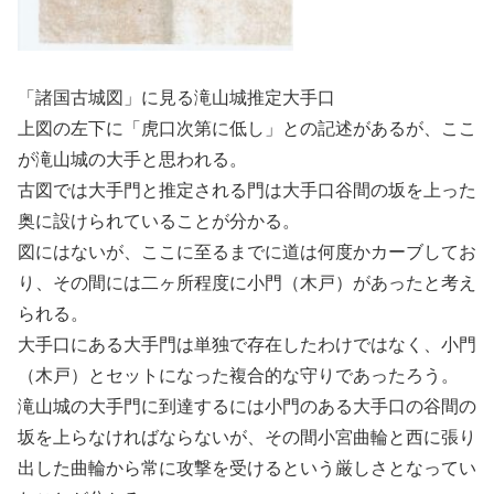
「諸国古城図」に見る滝山城推定大手口
上図の左下に「虎口次第に低し」との記述があるが、ここ
が滝山城の大手と思われる。
古図では大手門と推定される門は大手口谷間の坂を上った
奥に設けられていることが分かる。
図にはないが、ここに至るまでに道は何度かカーブしてお
り、その間には二ヶ所程度に小門（木戸）があったと考え
られる。
大手口にある大手門は単独で存在したわけではなく、小門
（木戸）とセットになった複合的な守りであったろう。
滝山城の大手門に到達するには小門のある大手口の谷間の
坂を上らなければならないが、その間小宮曲輪と西に張り
出した曲輪から常に攻撃を受けるという厳しさとなってい