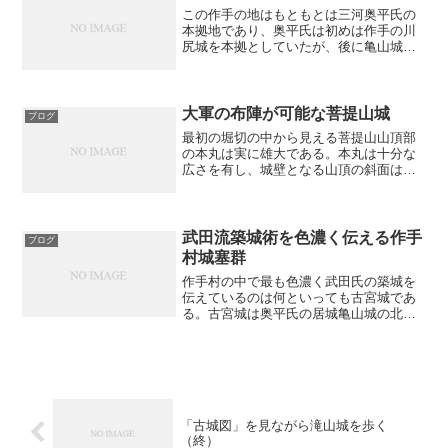
は、力のある者が上位の者を...
この作手の地はもともとは三河奥平氏の
本拠地であり、奥平氏は初めは作手の川
尻城を本拠としていたが、後に亀山城を
築いてそこに移り、居城としていた。 ま
た、そこにあった他の城ももとは奥平氏
に関係したものであったのだろう。 しか
し、そのどれもが武田...
大軍の布陣が可能な菩提山城
ブログ
最初の堀切の中から見える菩提山山頂部
の本丸は実に雄大である。本丸は十分な
広さを有し、城壁となる山頂の斜面は垂
直に切り立っている。それを見ただけで
も、寄せ手の軍勢は攻めることをためら
うことであろう。近年、山の木が切られ
て整備され、遺構が大変に...
武田流築城術を色濃く伝える作手
ブログ
村城塞群
作手村の中で最も色濃く武田氏の築城を
伝えているのは何といっても古宮城であ
る。古宮城は奥平氏の居城亀山城の北、
国道三〇一号線沿いにあるこんもりとし
た比高二十五メートルほどの小山に築か
れた城で、南北二〇〇メートル、東西二
五〇メートルの堂々たる規...
「古城図」を見ながら滝山城を歩く
（終）