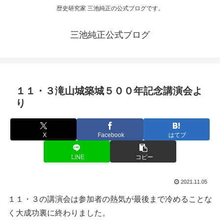
歴史研究家 三池純正の公式ブログです。
三池純正公式ブログ
１１・３滝山城築城５００年記念講演会よ
り
X
Facebook
はてブ
LINE
コピー
2021.11.05
１１・３の講演会は参加者の熱気が最後まで冷めることな
く大成功裏に終わりました。