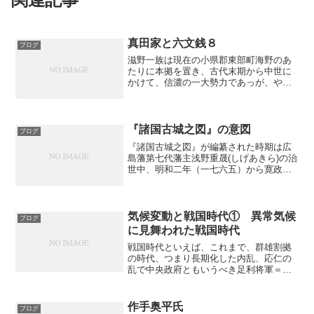
真田家と六文銭８
ブログ
滋野一族は現在の小県郡東部町海野のあ
たりに本拠を置き、古代末期から中世に
かけて、信濃の一大勢力であっが、やが
て三家に分かれ、海野氏（東部町海
野）、禰津氏（東部町）、望月氏（佐久
郡）とそれぞれの居住地の名を名乗っ
た。そのうち、海野氏は滋野三家...
『諸国古城之図』の意図
ブログ
『諸国古城之図』が編纂された時期は広
島藩第七代藩主浅野重晟(しげあきら)の治
世中、明和二年（一七六五）から寛政十
一年（一七九九）と推定され、その当時
は、大規模な開発行為が行われた現代と
は違い、まだかなりの数の戦国の城跡が
残っていたものと思わ...
気候変動と戦国時代① 異常気候
ブログ
に見舞われた戦国時代
戦国時代といえば、これまで、群雄割拠
の時代、つまり長期化した内乱、応仁の
乱で中央政府ともいうべき足利将軍＝室
町幕府の弱体化に伴い、各地に勢力を持
ち始めた戦国大名たちが競って天下を争
った時代であるとされてきた。そこで
作手奥平氏
ブログ