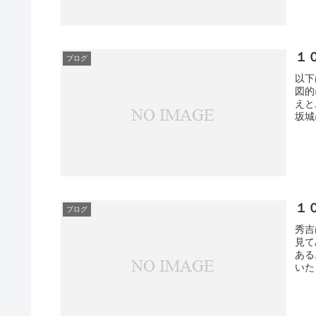
１
ブログ
以下
図的
えと
坂城
１
ブログ
秀吉
見て
ある
いた