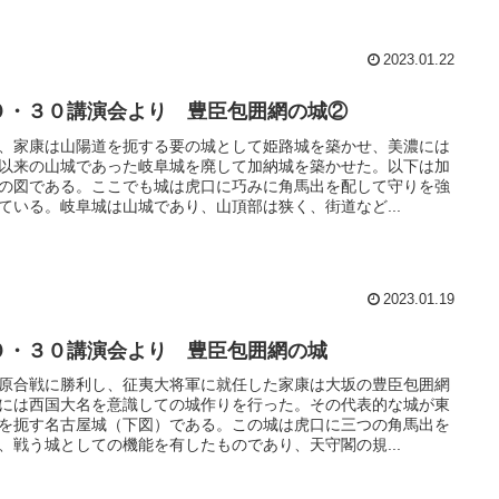
2023.01.22
０・３０講演会より 豊臣包囲網の城②
、家康は山陽道を扼する要の城として姫路城を築かせ、美濃には
以来の山城であった岐阜城を廃して加納城を築かせた。以下は加
の図である。ここでも城は虎口に巧みに角馬出を配して守りを強
ている。岐阜城は山城であり、山頂部は狭く、街道など...
2023.01.19
０・３０講演会より 豊臣包囲網の城
原合戦に勝利し、征夷大将軍に就任した家康は大坂の豊臣包囲網
には西国大名を意識しての城作りを行った。その代表的な城が東
を扼す名古屋城（下図）である。この城は虎口に三つの角馬出を
、戦う城としての機能を有したものであり、天守閣の規...