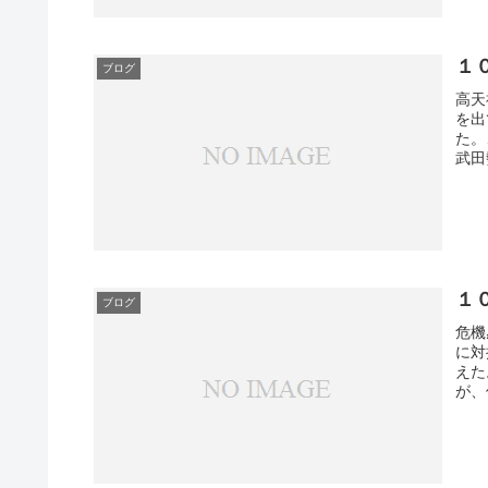
ブログ
高天
を出
た。
武田
ブログ
危機
に対
えた
が、