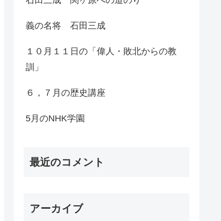
義の名将 石田三成
１０月１１日の「偉人・敗北からの教
訓」
６，７月の歴史講座
5月のNHK学園
最近のコメント
アーカイブ