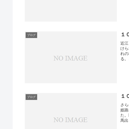
１
ブログ
近江
けら
れの
る。
１
ブログ
さら
姫路
た。
馬出