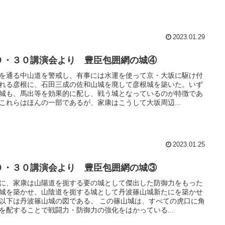
2023.01.29
０・３０講演会より 豊臣包囲網の城④
を通る中山道を警戒し、有事には水運を使って京・大坂に駆け付
れる彦根に、石田三成の佐和山城を廃して彦根城を築いた。いず
城も、馬出等を効果的に配し、戦う城となっているのが特徴であ
これらはほんの一部であるが、家康はこうして大坂周辺...
2023.01.25
０・３０講演会より 豊臣包囲網の城③
に、家康は山陽道を扼する要の城として傑出した防御力をもった
城を築かせ、山陰道を扼する城として丹波篠山城新たにを築かせ
以下は丹波篠山城の図である。 この篠山城は、すべての虎口に角
を配することで戦闘力・防御力の強化をはかっている...