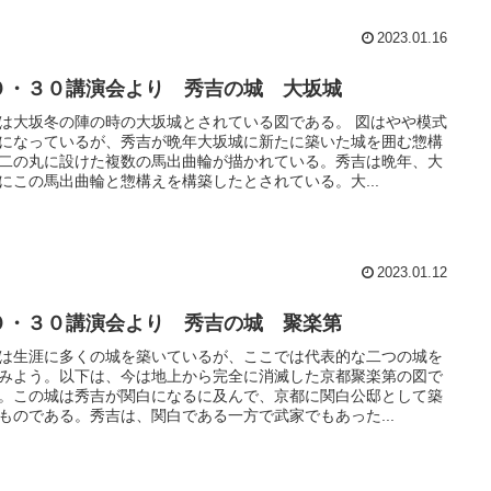
2023.01.16
０・３０講演会より 秀吉の城 大坂城
は大坂冬の陣の時の大坂城とされている図である。 図はやや模式
になっているが、秀吉が晩年大坂城に新たに築いた城を囲む惣構
二の丸に設けた複数の馬出曲輪が描かれている。秀吉は晩年、大
にこの馬出曲輪と惣構えを構築したとされている。大...
2023.01.12
０・３０講演会より 秀吉の城 聚楽第
は生涯に多くの城を築いているが、ここでは代表的な二つの城を
みよう。以下は、今は地上から完全に消滅した京都聚楽第の図で
。この城は秀吉が関白になるに及んで、京都に関白公邸として築
ものである。秀吉は、関白である一方で武家でもあった...