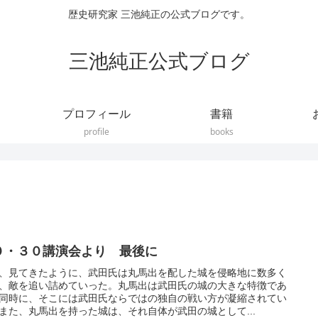
歴史研究家 三池純正の公式ブログです。
三池純正公式ブログ
プロフィール
書籍
profile
books
０・３０講演会より 最後に
、見てきたように、武田氏は丸馬出を配した城を侵略地に数多く
、敵を追い詰めていった。丸馬出は武田氏の城の大きな特徴であ
同時に、そこには武田氏ならではの独自の戦い方が凝縮されてい
また、丸馬出を持った城は、それ自体が武田の城として...