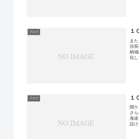
１
ブログ
また
信長
納城
化し
１
ブログ
関ケ
さら
海道
設け