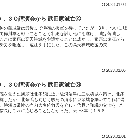
2023.01.08
１０．３０講演会から 武田家滅亡④
神の籠城衆は最後まで勝頼の援軍を待っていたが、3月、ついに城
て徳川軍と戦いことごとく壮絶な討ち死にを遂げ、城は落城し
ここに家康は高天神城を奪還することに成功し、家康は遠江から
勢力を駆逐し、遠江を手にした。この高天神城救援の失...
2023.01.05
１０．３０講演会から 武田家滅亡③
感を覚えた勝頼は北条領に近い駿河沼津に三枚橋城を築き、北条
抗したが、北条氏も同じく駿河の清水に泉頭城を築いてこれに備
。勝頼は常陸の有力大名佐竹氏を介して信長と和議の交渉をした
信長はこれに応じることはなかった。天正8年（１５８...
2023.01.01