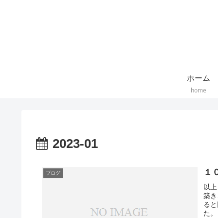
ホーム
home
2023-01
１
ブログ
以上
築き
ると
た。