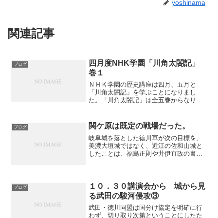
yoshinama
関連記事
四月度NHK学園「川角太閤記」
ブログ
巻１
ＮＨＫ学園の歴史講座は四月、五月と
「川角太閤記」を学ぶことになりまし
た。「川角太閤記」は全五巻からなり、
成立年代は元和七年（１６２１）から元
和九年（１６２３）と推定され、著者は
豊臣大名田中吉政の旧臣川角三郎左衛門
関ケ原は既定の戦場だった。
ブログ
とされています。江戸時代の初...
岐阜城を落とした徳川軍が次の目標を、
美濃大垣城ではなく、近江の佐和山城と
したことは、福島正則や井伊直政の書状
で明らかです。美濃から佐和山城へ向か
うには、途中、関ケ原を通らねばなりま
せん。ここから、徳川軍は岐阜城落城
後、直ちに関ケ原での攻防を...
１０．３０講演会から 城から見
ブログ
る武田の駿河侵攻③
武田・徳川同盟は国分け協定を明確に行
わず、切り取り次第ということにしたた