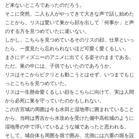
ど来ないところであったのだろう。
そこに突然、二人も人がやってきて大きな声で話し始めた
ことから、リスは驚いて巣から顔を出して「何事か」と声
のする方を見つめていたに違いない。
しかし、こちらを見つめているそのリスの顔、仕草といっ
たら、一度見たら忘れられないほど可愛く愛くるしい。
まさにディズニーのアニメに出てくる姿そのままである。
ただ、巣の中には、子供でもいたのであろうか。
リスはそこからピクリとも動こうとはせず、いつまでもじ
っとこちらを見つめていた。
リスは一生懸命愛くるしい顔をこちらに向けて、実は人間
から必死に巣を守っていたのかもしれない。
この古宮城の周囲は今も水田と湿地帯に囲まれていること
から、当時は秀吉から水攻めを受けた備中高松城のように
湿地帯の中で浮いているような城であったと思われる。
そして、城自体も周囲を堀で囲み、北側には六重の堀を設