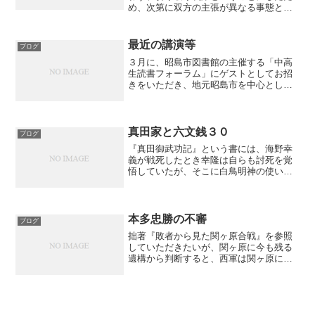
め、次第に双方の主張が異なる事態とな
り、やがて、両者は敵対することにな
る。永禄１１年（１５６８）、信玄は７
月上杉謙信の拠点北信濃飯山を攻め、加
最近の講演等
ブログ
賀越中一向一揆に越後を窺わ...
３月に、昭島市図書館の主催する「中高
生読書フォーラム」にゲストとしてお招
きをいただき、地元昭島市を中心とした
戦国時代の籠城について３０分ほどお話
をさせていただきました。中高生の皆さ
んの堂々とした読書感想の姿と読解力の
すごさにびっくりしました...
真田家と六文銭３０
ブログ
『真田御武功記』という書には、海野幸
義が戦死したとき幸隆は自らも討死を覚
悟していたが、そこに白鳥明神の使いと
称する神子が現れて鉾を逆さに持ち、
「この鉾を持って敵陣を破り、ここを逃
れて時を待ちなさい。そのうち、必ず本
望を達するときが来ます。」...
本多忠勝の不審
ブログ
拙著『敗者から見た関ヶ原合戦』を参照
していただきたいが、関ヶ原に今も残る
遺構から判断すると、西軍は関ヶ原に先
に布陣して家康ら東軍を迎え撃つ計画で
あったと思われる。当然、そのことは毛
利軍にも伝えられていたことであろう。
つまり、主戦場が関ヶ原に...