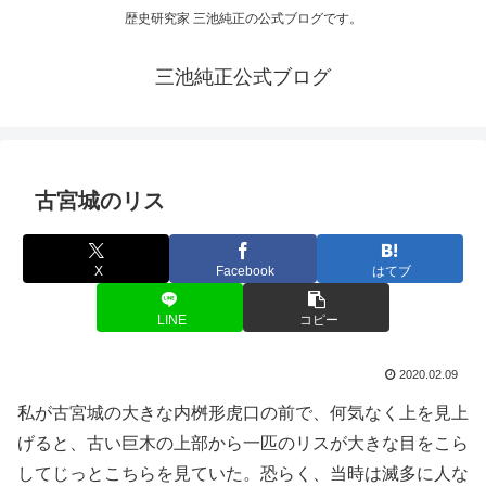
歴史研究家 三池純正の公式ブログです。
三池純正公式ブログ
古宮城のリス
X
Facebook
はてブ
LINE
コピー
2020.02.09
私が古宮城の大きな内桝形虎口の前で、何気なく上を見上
げると、古い巨木の上部から一匹のリスが大きな目をこら
してじっとこちらを見ていた。恐らく、当時は滅多に人な